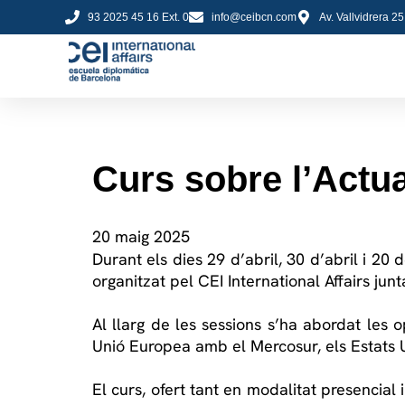
93 2025 45 16 Ext. 0
info@ceibcn.com
Av. Vallvidrera 2
Curs sobre l’Actua
20 maig 2025
Durant els dies 29 d’abril, 30 d’abril i 20 
organitzat pel CEI International Affairs ju
Al llarg de les sessions s’ha abordat les o
Unió Europea amb el Mercosur, els Estats U
El curs, ofert tant en modalitat presencial 