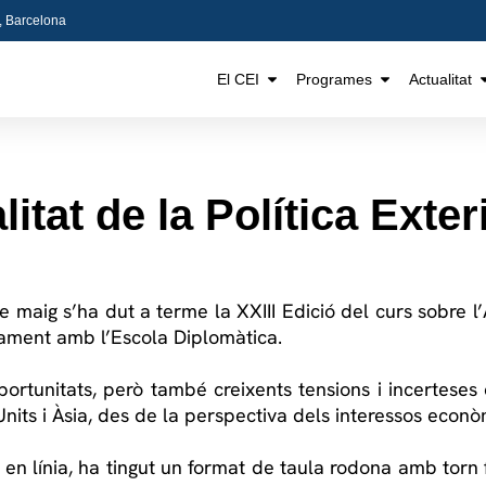
5, Barcelona
El CEI
Programes
Actualitat
litat de la Política Exte
de maig s’ha dut a terme la XXIII Edició del curs sobre l’
ntament amb l’Escola Diplomàtica.
portunitats, però també creixents tensions i incerteses
nits i Àsia, des de la perspectiva dels interessos econ
i en línia, ha tingut un format de taula rodona amb torn