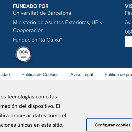
FUNDADO POR
VI
Universitat de Barcelona
Fi
Ministerio de Asuntos Exteriores, UE y
Av.
Cooperación
08
Fundación "la Caixa"
acidad
Política de Cookies
Aviso Legal
Política de pr
©
2026
Centro de Estudios Internacionales
mos tecnologías como las
mación del dispositivo. El
itirá procesar datos como el
iones únicas en este sitio.
Configurar cookies