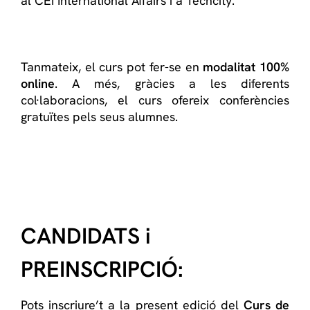
al CEI
International
Affairs i a Techcity.
Tanmateix, el curs pot fer-se en
modalitat 100%
online
. A més, gràcies a les diferents
col·laboracions, el curs ofereix conferències
gratuïtes pels seus alumnes.
CANDIDATS i
PREINSCRIPCIÓ:
Pots inscriure’t a la present edició del
Curs de