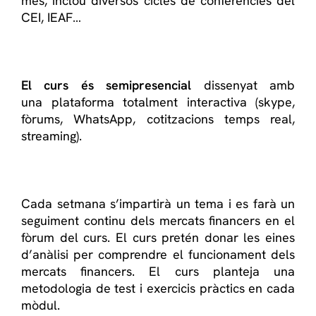
més, inclou diversos cicles de conferències del
CEI, IEAF…
El curs
és semipresencial
dissenyat
amb
una
plataforma totalment
interactiva
(
skype,
fòrums, WhatsApp,
cotitzacions
temps real,
streaming
).
Cada setmana
s’impartirà
un tema i
es farà un
seguiment
continu dels
mercats
financers en el
fòrum del
curs
.
El curs
pretén
donar les
eines
d’anàlisi per
comprendre el
funcionament dels
mercats
financers
.
El curs
planteja una
metodologia
de test
i exercicis
pràctics en
cada
mòdul
.