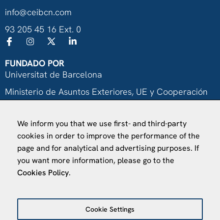
info@ceibcn.com
93 205 45 16 Ext. 0
FUNDADO POR
Universitat de Barcelona
Ministerio de Asuntos Exteriores, UE y Cooperación
Fundación "la Caixa"
We inform you that we use first- and third-party
cookies in order to improve the performance of the
page and for analytical and advertising purposes. If
you want more information, please go to the
Cookies Policy
.
VISÍTANOS
Finca Agustí Pedro Pons
Cookie Settings
Av. Valvidrera, 25