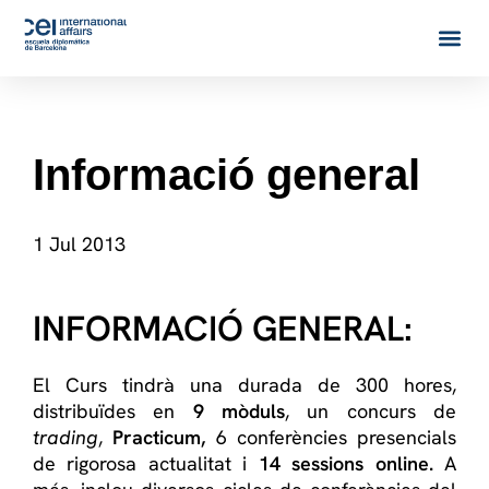
Informació general
1 Jul 2013
INFORMACIÓ GENERAL:
El Curs
tindrà una
durada de
30
0
hores
,
distribuïdes
en
9
mòduls
,
un concurs de
trading
,
Practicum,
6
conferències
presencials
de rigorosa
actualitat
i
14
sessions online.
A