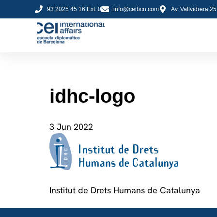
93 2025 45 16 Ext. 0
info@ceibcn.com
Av. Vallvidrera 2
idhc-logo
3 Jun 2022
Institut de Drets Humans de Catalunya