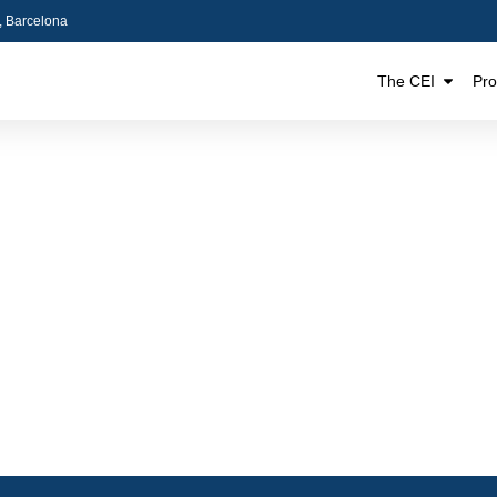
5, Barcelona
The CEI
Pr