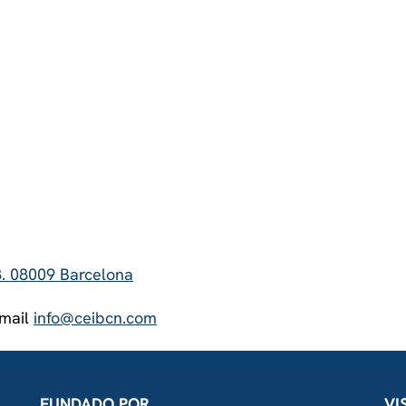
8. 08009 Barcelona
email
info@ceibcn.com
FUNDADO POR
VI