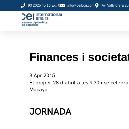
93 2025 45 16 Ext. 0
info@ceibcn.com
Av. Vallvidrera 2
Finances i societat
8 Apr 2015
El proper 28 d’abril a les 9:30h se celebr
Macaya.
JORNADA