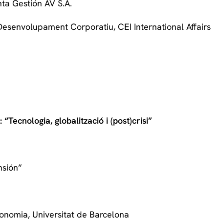
nta Gestión AV S.A.
 Desenvolupament Corporatiu, CEI International Affairs
cnologia, globalització i (post)crisi”
nsión”
conomia, Universitat de Barcelona