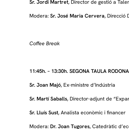
Sr. Jordi Martret
, Director de gestió a Tale
Modera:
Sr. José Maria Cervera
, Direcció
Coffee Break
11:45h.
–
13:30h. SEGONA TAULA RODONA: “Te
Sr. Joan Majó
, Ex-ministre d’Indústria
Sr. Martí Saballs
, Director-adjunt de “Expa
Sr. Lluís Sust
, Analista econòmic i financer
Modera:
Dr. Joan Tugores
, Catedràtic d’e