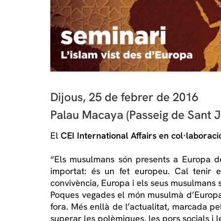
Dijous, 25 de febrer de 2016
Palau Macaya (Passeig de Sant J
El
CEI International Affairs en col·laboraci
“Els musulmans són presents a Europa des
importat: és un fet europeu. Cal tenir
convivència, Europa i els seus musulmans s
Poques vegades el món musulmà d’Europa s’
fora. Més enllà de l’actualitat, marcada pel
superar les polèmiques, les pors socials i l