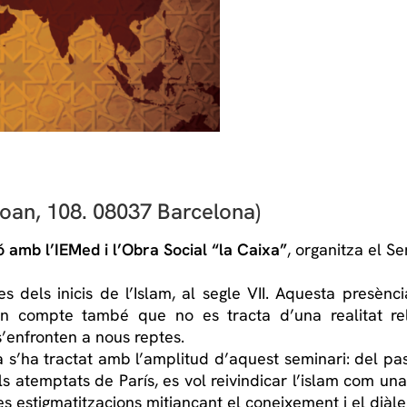
oan, 108. 08037 Barcelona)
ó amb l’IEMed i l’Obra Social “la Caixa”
, organitza el S
 dels inicis de l’Islam, al segle VII. Aquesta presèn
 en compte també que no es tracta d’una realitat re
’enfronten a nous reptes.
ha tractat amb l’amplitud d’aquest seminari: del passa
s atemptats de París, es vol reivindicar l’islam com una
es estigmatitzacions mitjançant el coneixement i el diàle