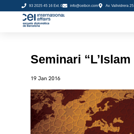
93 2025 45 16 Ext. 0
info@ceibcn.com
Av. Vallvidrera 2
Seminari “L’Islam
19 Jan 2016