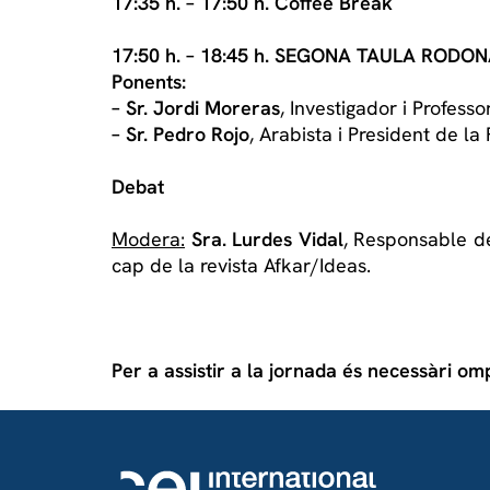
17:35 h. – 17:50 h. Coffee Break
17:50 h. – 18:45 h. SEGONA TAULA RODONA:
Ponents:
– Sr. Jordi Moreras
, Investigador i Professor
– Sr. Pedro Rojo
, Arabista i President de la
Debat
Modera:
Sra.
Lurdes Vidal
, Responsable de
cap de la revista Afkar/Ideas.
Per a assistir a la jornada és necessàri omp