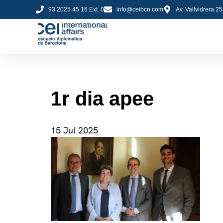
93 2025 45 16 Ext. 0
info@ceibcn.com
Av. Vallvidrera 2
1r dia apee
15 Jul 2025