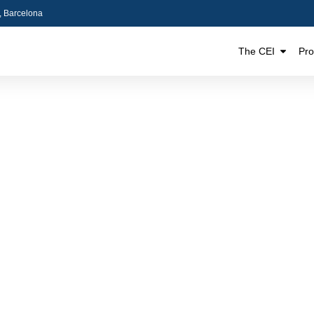
5, Barcelona
The CEI
Pr