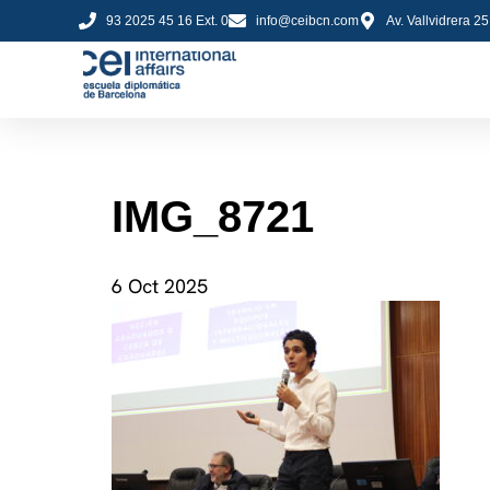
93 2025 45 16 Ext. 0
info@ceibcn.com
Av. Vallvidrera 2
IMG_8721
6 Oct 2025