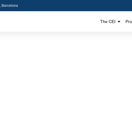
5, Barcelona
The CEI
Pr