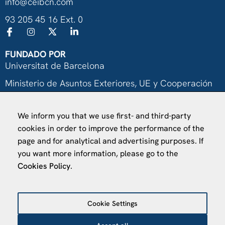
info@ceibcn.com
93 205 45 16 Ext. 0
FUNDADO POR
Universitat de Barcelona
Ministerio de Asuntos Exteriores, UE y Cooperación
Fundación "la Caixa"
We inform you that we use first- and third-party
cookies in order to improve the performance of the
page and for analytical and advertising purposes. If
you want more information, please go to the
Cookies Policy
.
VISÍTANOS
Finca Agustí Pedro Pons
Av. Valvidrera, 25
Cookie Settings
08017 Barcelona