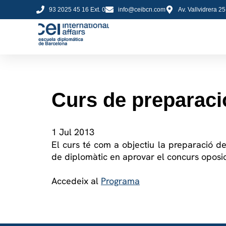
93 2025 45 16 Ext. 0
info@ceibcn.com
Av. Vallvidrera 2
Curs de preparació
1 Jul 2013
El curs
té
com a objectiu la
preparació
de
de diplomàtic en aprovar el concurs oposici
Accedeix al
Programa