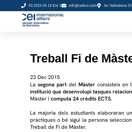
93 2025 45 16 Ext. 0
info@ceibcn.com
Av. Vallvidrera 2
Treball Fi de Màst
23 Dec 2015
La
segona part
del
Màster
consisteix en 
institució que desenvolupi tasques relacio
Màster i
computa 24 crèdits ECTS
.
La majoria dels estudiants elaboraran un
pràctiques o bé sigui la persona seleccio
Treball de Fi de Màster.