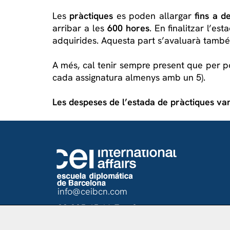
Les
pràctiques
es poden allargar
fins a 
arribar a les
600 hores
. En finalitzar l’e
adquirides. Aquesta part s’avaluarà també 
A més, cal tenir sempre present que per p
cada assignatura almenys amb un 5).
Les despeses de l’estada de pràctiques van
info@ceibcn.com
93 205 45 16 Ext. 0