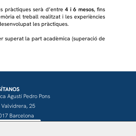
es pràctiques serà d’entre
4 i 6 mesos
, fins
òria el treball realitzat i les experiències
desenvolupat les pràctiques.
er superat la part acadèmica (superació de
SÍTANOS
nca Agustí Pedro Pons
 Valvidrera, 25
017 Barcelona
Abrir en Maps