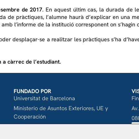
desembre de 2017
. En aquest últim cas, la durada de l
stada de pràctiques, l’alumne haurà d’explicar en una mem
amb l’informe de la institució corresponent on s’hagin 
oder desplaçar-se a realitzar les pràctiques s’ha d’hav
 a càrrec de l’estudiant.
FUNDADO POR
VI
Universitat de Barcelona
Fi
Ministerio de Asuntos Exteriores, UE y
Av.
Cooperación
08
Fundación "la Caixa"