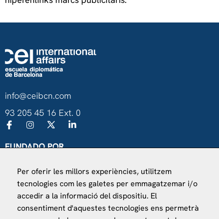
info@ceibcn.com
93 205 45 16 Ext. 0
FUNDADO POR
Universitat de Barcelona
Per oferir les millors experiències, utilitzem
Ministerio de Asuntos Exteriores, UE y Cooperación
tecnologies com les galetes per emmagatzemar i/o
Fundación "la Caixa"
accedir a la informació del dispositiu. El
consentiment d'aquestes tecnologies ens permetrà