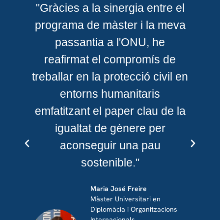
"Gràcies a la sinergia entre el
"
l
programa de màster i la meva
a
a
passantia a l'ONU, he
reafirmat el compromís de
,
treballar en la protecció civil en
entorns humanitaris
G
emfatitzant el paper clau de la
t
igualtat de gènere per
l
aconseguir una pau
sostenible."
Maria José Freire
Màster Universitari en
Diplomàcia i Organitzacions
ic,
Internacionals