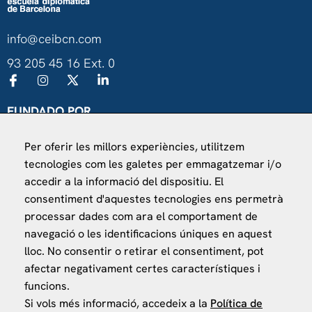
info@ceibcn.com
93 205 45 16 Ext. 0
FUNDADO POR
Universitat de Barcelona
Per oferir les millors experiències, utilitzem
Ministerio de Asuntos Exteriores, UE y Cooperación
tecnologies com les galetes per emmagatzemar i/o
Fundación "la Caixa"
accedir a la informació del dispositiu. El
consentiment d'aquestes tecnologies ens permetrà
processar dades com ara el comportament de
navegació o les identificacions úniques en aquest
lloc. No consentir o retirar el consentiment, pot
afectar negativament certes característiques i
VISÍTANOS
funcions.
Finca Agustí Pedro Pons
Si vols més informació, accedeix a la
Política de