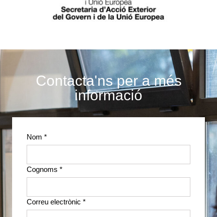
Contacta'ns per a més
informació
Nom *
Cognoms *
Correu electrònic *