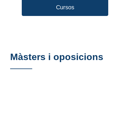
Cursos
Màsters i oposicions
Màster Universitari en
Diplomàcia i Organitzacions
Internacionals