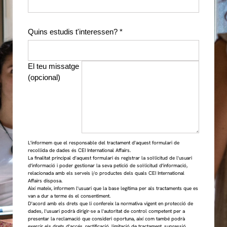
Quins estudis t'interessen? *
El teu missatge
(opcional)
L'informem que el responsable del tractament d'aquest formulari de
recollida de dades és CEI International Affairs.
La finalitat principal d'aquest formulari és registrar la sol·licitud de l'usuari
d'informació i poder gestionar la seva petició de sol·licitud d'informació,
relacionada amb els serveis i/o productes dels quals CEI International
Affairs disposa.
Així mateix, informem l'usuari que la base legítima per als tractaments que es
van a dur a terme és el consentiment.
D'acord amb els drets que li confereix la normativa vigent en protecció de
dades, l'usuari podrà dirigir-se a l'autoritat de control competent per a
presentar la reclamació que consideri oportuna, així com també podrà
exercir els drets d'accés, rectificació, limitació de tractament, supressió,