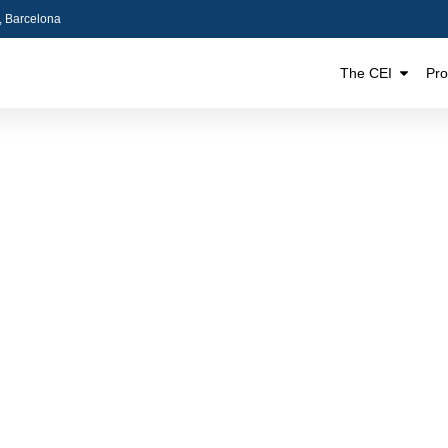
5, Barcelona
The CEI
Pr