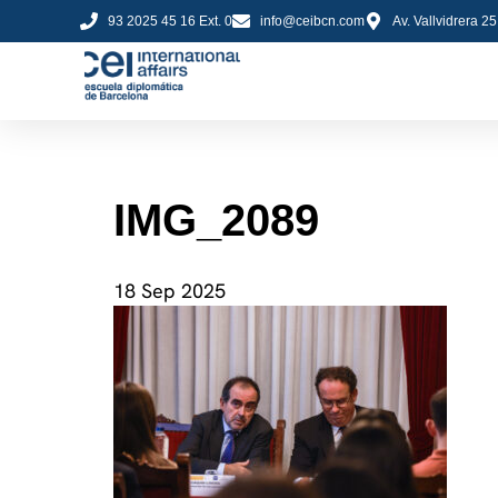
93 2025 45 16 Ext. 0
info@ceibcn.com
Av. Vallvidrera 2
IMG_2089
18 Sep 2025