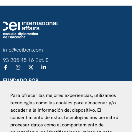
info@ceibcn.com
93 205 45 16 Ext. 0
FUNDADO POR
Universitat de Barcelona
Para ofrecer las mejores experiencias, utilizamos
Ministerio de Asuntos Exteriores, UE y Cooperación
tecnologías como las cookies para almacenar y/o
Fundación "la Caixa"
acceder a la información del dispositivo. El
consentimiento de estas tecnologías nos permitirá
procesar datos como el comportamiento de