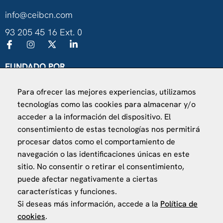
info@ceibcn.com
93 205 45 16 Ext. 0
FUNDADO POR
Universitat de Barcelona
Para ofrecer las mejores experiencias, utilizamos
Ministerio de Asuntos Exteriores, UE y Cooperación
tecnologías como las cookies para almacenar y/o
Fundación "la Caixa"
acceder a la información del dispositivo. El
consentimiento de estas tecnologías nos permitirá
procesar datos como el comportamiento de
navegación o las identificaciones únicas en este
sitio. No consentir o retirar el consentimiento,
puede afectar negativamente a ciertas
VISÍTANOS
características y funciones.
Finca Agustí Pedro Pons
Si deseas más información, accede a la
Política de
Av. Valvidrera, 25
cookies
.