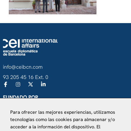
info@ceibcn.com
93 205 45 16 Ext. 0
FUNDADO POR
Universitat de Barcelona
Para ofrecer las mejores experiencias, utilizamos
Ministerio de Asuntos Exteriores, UE y Cooperación
tecnologías como las cookies para almacenar y/o
Fundación "la Caixa"
acceder a la información del dispositivo. El