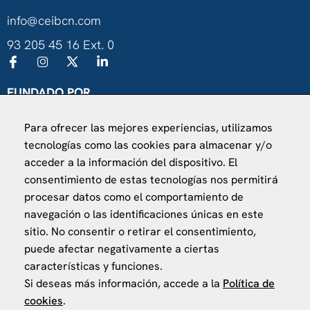
info@ceibcn.com
93 205 45 16 Ext. 0
FUNDADO POR
Universitat de Barcelona
Para ofrecer las mejores experiencias, utilizamos
Ministerio de Asuntos Exteriores, UE y Cooperación
tecnologías como las cookies para almacenar y/o
Fundación "la Caixa"
acceder a la información del dispositivo. El
consentimiento de estas tecnologías nos permitirá
procesar datos como el comportamiento de
navegación o las identificaciones únicas en este
sitio. No consentir o retirar el consentimiento,
puede afectar negativamente a ciertas
VISÍTANOS
características y funciones.
Finca Agustí Pedro Pons
Si deseas más información, accede a la
Política de
Av. Valvidrera, 25
cookies
.