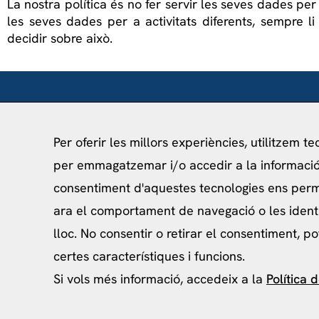
La nostra política és no fer servir les seves dades per a
les seves dades per a activitats diferents, sempre l
decidir sobre això.
Per oferir les millors experiències, utilitzem t
per emmagatzemar i/o accedir a la informació 
info@ceibcn.com
consentiment d'aquestes tecnologies ens per
93 205 45 16 Ext. 0
ara el comportament de navegació o les ident
lloc. No consentir o retirar el consentiment, p
certes característiques i funcions.
Si vols més informació, accedeix a la
Política 
Política de priv