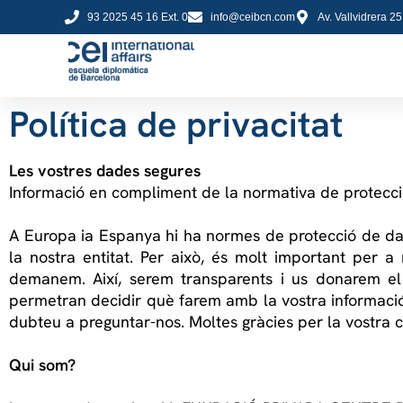
93 2025 45 16 Ext. 0
info@ceibcn.com
Av. Vallvidrera 2
Política de privacitat
Les vostres dades segures
Informació en compliment de la normativa de protecc
A Europa ia Espanya hi ha normes de protecció de da
la nostra entitat. Per això, és molt important per
demanem. Així, serem transparents i us donarem el 
permetran decidir què farem amb la vostra informació 
dubteu a preguntar-nos. Moltes gràcies per la vostra c
Qui som?