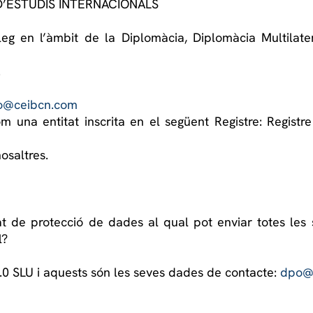
 D’ESTUDIS INTERNACIONALS
àleg en l’àmbit de la Diplomàcia, Diplomàcia Multilater
.
fo@ceibcn.com
m una entitat inscrita en el següent Registre: Registr
osaltres.
 de protecció de dades al qual pot enviar totes les 
l?
.0 SLU i aquests són les seves dades de contacte:
dpo@