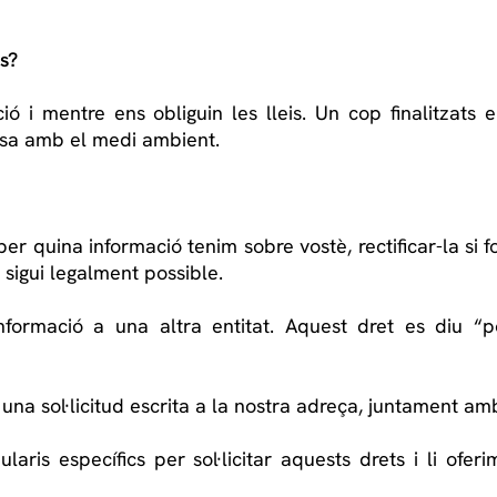
s?
i mentre ens obliguin les lleis. Un cop finalitzats el
osa amb el medi ambient.
r quina informació tenim sobre vostè, rectificar-la si fo
 sigui legalment possible.
formació a una altra entitat. Aquest dret es diu “por
r una sol·licitud escrita a la nostra adreça, juntament a
laris específics per sol·licitar aquests drets i li ofer