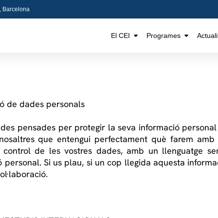
5, Barcelona
El CEI
Programes
Actuali
ió de dades personals
des pensades per protegir la seva informació personal
 a nosaltres que entengui perfectament què farem amb
control de les vostres dades, amb un llenguatge senz
personal. Si us plau, si un cop llegida aquesta inform
ol·laboració.