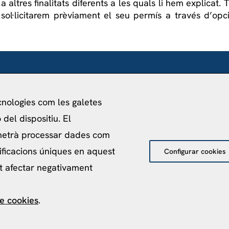
 altres finalitats diferents a les quals li hem explicat. To
i sol·licitarem prèviament el seu permís a través d’op
FUNDADO POR
VI
Universitat de Barcelona
Fi
ecnologies com les galetes
Ministerio de Asuntos Exteriores, UE y
Av.
del dispositiu. El
Cooperación
08
metrà processar dades com
Fundación "la Caixa"
ificacions úniques en aquest
Configurar cookies
ot afectar negativament
de cookies
.
acitat
Política de Cookies
Avís Legal
Política de pro
©
2026
Centro de Estudios Internacionales