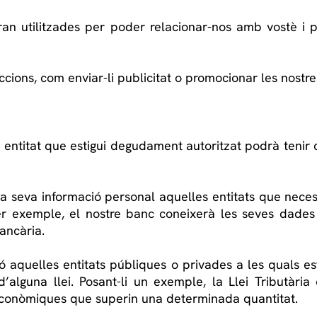
n utilitzades per poder relacionar-nos amb vostè i po
cions, com enviar-li publicitat o promocionar les nostres
 entitat que estigui degudament autoritzat podrà tenir
 seva informació personal aquelles entitats que necess
per exemple, el nostre banc coneixerà les seves dades
bancària.
 aquelles entitats públiques o privades a les quals est
una llei. Posant-li un exemple, la Llei Tributària ob
econòmiques que superin una determinada quantitat.