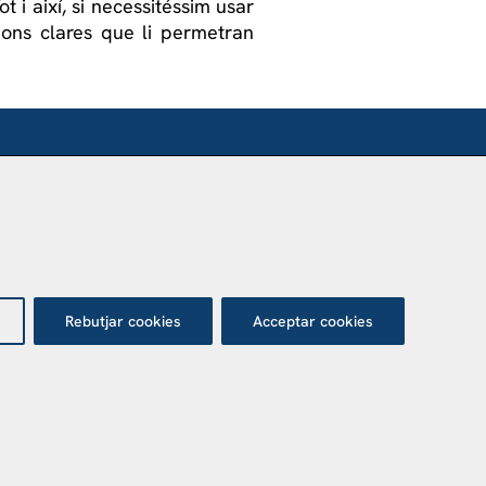
t i així, si necessitéssim usar
cions clares que li permetran
SÍTANOS
nca Agustí Pedro Pons
 Valvidrera, 25
017 Barcelona
Abrir en Maps
Rebutjar cookies
Acceptar cookies
tecció de dades