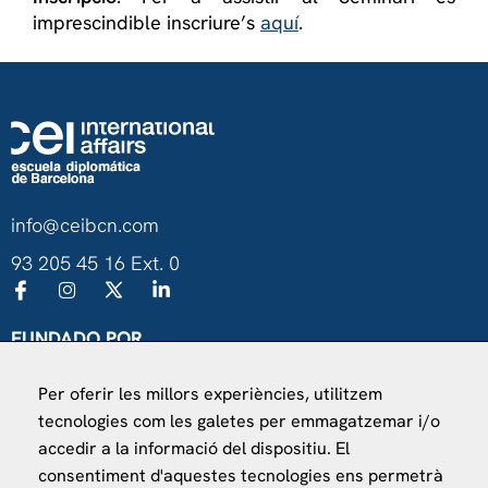
imprescindible inscriure’s
aquí
.
info@ceibcn.com
93 205 45 16 Ext. 0
FUNDADO POR
Universitat de Barcelona
Per oferir les millors experiències, utilitzem
Ministerio de Asuntos Exteriores, UE y Cooperación
tecnologies com les galetes per emmagatzemar i/o
Fundación "la Caixa"
accedir a la informació del dispositiu. El
consentiment d'aquestes tecnologies ens permetrà