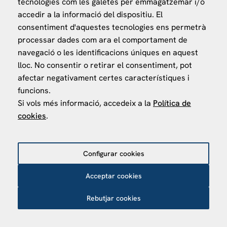
tecnologies com les galetes per emmagatzemar i/o
accedir a la informació del dispositiu. El
consentiment d'aquestes tecnologies ens permetrà
processar dades com ara el comportament de
navegació o les identificacions úniques en aquest
lloc. No consentir o retirar el consentiment, pot
VISÍTANOS
afectar negativament certes característiques i
Finca Agustí Pedro Pons
funcions.
Av. Valvidrera, 25
Si vols més informació, accedeix a la
Política de
cookies
.
08017 Barcelona
Abrir en Maps
Configurar cookies
Política de privacitat
Política de Cookies
Avís Legal
Acceptar cookies
Política de protecció de dades
Rebutjar cookies
©
2026
Centro de Estudios Internacionales