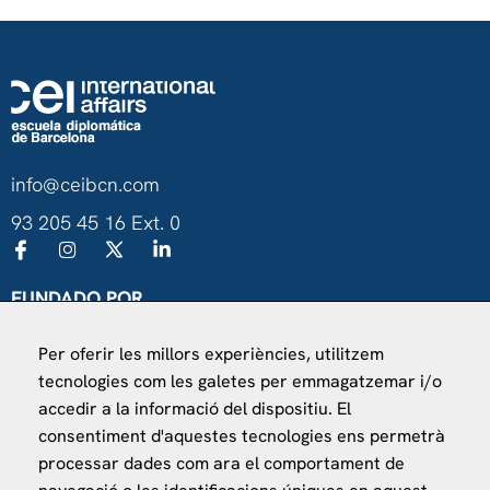
info@ceibcn.com
93 205 45 16 Ext. 0
FUNDADO POR
Universitat de Barcelona
Per oferir les millors experiències, utilitzem
Ministerio de Asuntos Exteriores, UE y Cooperación
tecnologies com les galetes per emmagatzemar i/o
Fundación "la Caixa"
accedir a la informació del dispositiu. El
consentiment d'aquestes tecnologies ens permetrà
processar dades com ara el comportament de