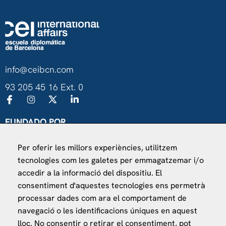
info@ceibcn.com
93 205 45 16 Ext. 0
FUNDADO POR
Universitat de Barcelona
Per oferir les millors experiències, utilitzem
Ministerio de Asuntos Exteriores, UE y Cooperación
tecnologies com les galetes per emmagatzemar i/o
Fundación "la Caixa"
accedir a la informació del dispositiu. El
consentiment d'aquestes tecnologies ens permetrà
processar dades com ara el comportament de
navegació o les identificacions úniques en aquest
lloc. No consentir o retirar el consentiment, pot