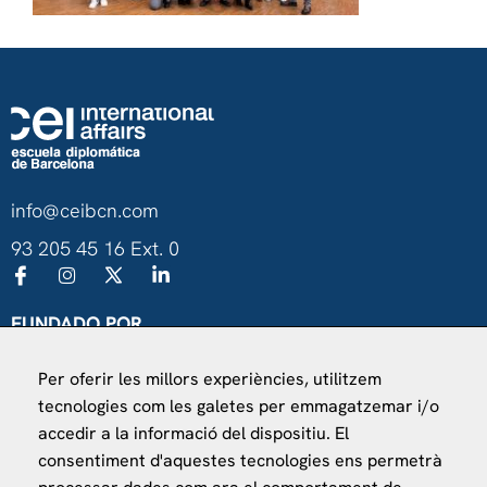
info@ceibcn.com
93 205 45 16 Ext. 0
FUNDADO POR
Universitat de Barcelona
Per oferir les millors experiències, utilitzem
Ministerio de Asuntos Exteriores, UE y Cooperación
tecnologies com les galetes per emmagatzemar i/o
Fundación "la Caixa"
accedir a la informació del dispositiu. El
consentiment d'aquestes tecnologies ens permetrà