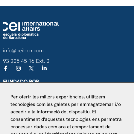
info@ceibcn.com
93 205 45 16 Ext. 0
FUNDADO POR
Universitat de Barcelona
Per oferir les millors experiències, utilitzem
Ministerio de Asuntos Exteriores, UE y Cooperación
tecnologies com les galetes per emmagatzemar i/o
Fundación "la Caixa"
accedir a la informació del dispositiu. El
consentiment d'aquestes tecnologies ens permetrà
processar dades com ara el comportament de