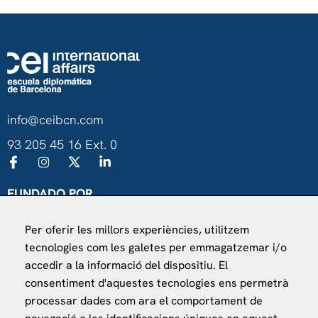
info@ceibcn.com
93 205 45 16 Ext. 0
FUNDADO POR
Universitat de Barcelona
Per oferir les millors experiències, utilitzem
Ministerio de Asuntos Exteriores, UE y Cooperación
tecnologies com les galetes per emmagatzemar i/o
Fundación "la Caixa"
accedir a la informació del dispositiu. El
consentiment d'aquestes tecnologies ens permetrà
processar dades com ara el comportament de