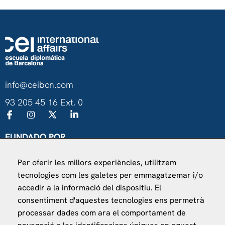
info@ceibcn.com
93 205 45 16 Ext. 0
FUNDADO POR
Universitat de Barcelona
Per oferir les millors experiències, utilitzem
Ministerio de Asuntos Exteriores, UE y Cooperación
tecnologies com les galetes per emmagatzemar i/o
Fundación "la Caixa"
accedir a la informació del dispositiu. El
consentiment d'aquestes tecnologies ens permetrà
processar dades com ara el comportament de