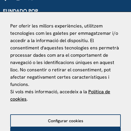
FUNDADO POR
Universitat de Barcelona
Per oferir les millors experiències, utilitzem
Ministerio de Asuntos Exteriores, UE y Cooperación
tecnologies com les galetes per emmagatzemar i/o
Fundación "la Caixa"
accedir a la informació del dispositiu. El
consentiment d'aquestes tecnologies ens permetrà
processar dades com ara el comportament de
navegació o les identificacions úniques en aquest
lloc. No consentir o retirar el consentiment, pot
afectar negativament certes característiques i
VISÍTANOS
funcions.
Finca Agustí Pedro Pons
Si vols més informació, accedeix a la
Política de
Av. Valvidrera, 25
cookies
.
08017 Barcelona
Abrir en Maps
Configurar cookies