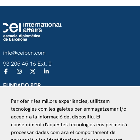
info@ceibcn.com
93 205 45 16 Ext. 0
FUNDADO POR
Universitat de Barcelona
Per oferir les millors experiències, utilitzem
Ministerio de Asuntos Exteriores, UE y Cooperación
tecnologies com les galetes per emmagatzemar i/o
Fundación "la Caixa"
accedir a la informació del dispositiu. El
consentiment d'aquestes tecnologies ens permetrà
processar dades com ara el comportament de