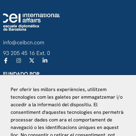
info@ceibcn.com
93 205 45 16 Ext. 0
FUNDADO POR
Universitat de Barcelona
Per oferir les millors experiències, utilitzem
Ministerio de Asuntos Exteriores, UE y Cooperación
tecnologies com les galetes per emmagatzemar i/o
Fundación "la Caixa"
accedir a la informació del dispositiu. El
consentiment d'aquestes tecnologies ens permetrà
processar dades com ara el comportament de
navegació o les identificacions úniques en aquest
lloc. No consentir o retirar el consentiment, pot