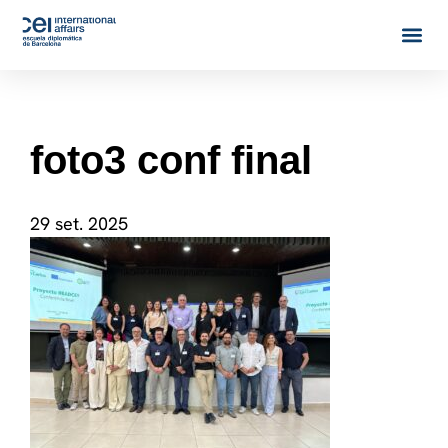
foto3 conf final
29 set. 2025