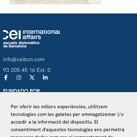
info@ceibcn.com
93 205 45 16 Ext. 0
FUNDADO POR
Universitat de Barcelona
Per oferir les millors experiències, utilitzem
Ministerio de Asuntos Exteriores, UE y Cooperación
tecnologies com les galetes per emmagatzemar i/o
Fundación "la Caixa"
accedir a la informació del dispositiu. El
consentiment d'aquestes tecnologies ens permetrà