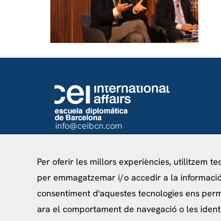
info@ceibcn.com
93 205 45 16 Ext. 0
Per oferir les millors experiències, utilitzem t
per emmagatzemar i/o accedir a la informació 
consentiment d'aquestes tecnologies ens per
Política de priv
ara el comportament de navegació o les ident