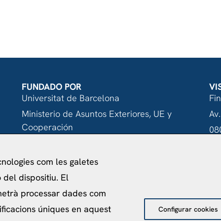
FUNDADO POR
VI
Universitat de Barcelona
Fi
Ministerio de Asuntos Exteriores, UE y
Av.
Cooperación
08
Fundación "la Caixa"
ecnologies com les galetes
del dispositiu. El
metrà processar dades com
acitat
Política de Cookies
Avís Legal
Política de pro
ificacions úniques en aquest
Configurar cookies
©
2026
Centro de Estudios Internacionales