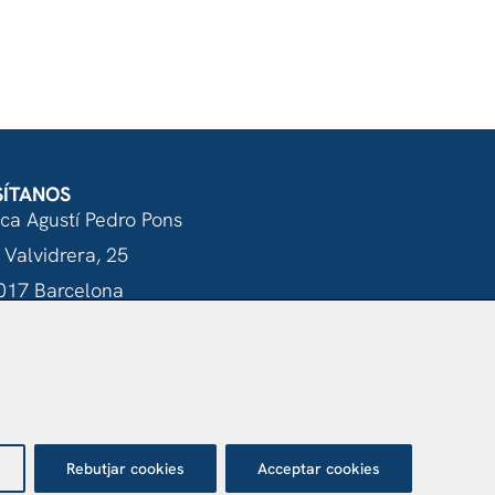
SÍTANOS
nca Agustí Pedro Pons
 Valvidrera, 25
017 Barcelona
Abrir en Maps
tecció de dades
Rebutjar cookies
Acceptar cookies