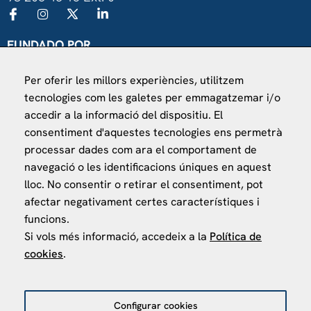
FUNDADO POR
Universitat de Barcelona
Per oferir les millors experiències, utilitzem
Ministerio de Asuntos Exteriores, UE y Cooperación
tecnologies com les galetes per emmagatzemar i/o
Fundación "la Caixa"
accedir a la informació del dispositiu. El
consentiment d'aquestes tecnologies ens permetrà
processar dades com ara el comportament de
navegació o les identificacions úniques en aquest
lloc. No consentir o retirar el consentiment, pot
afectar negativament certes característiques i
VISÍTANOS
funcions.
Finca Agustí Pedro Pons
Si vols més informació, accedeix a la
Política de
Av. Valvidrera, 25
cookies
.
08017 Barcelona
Abrir en Maps
Configurar cookies