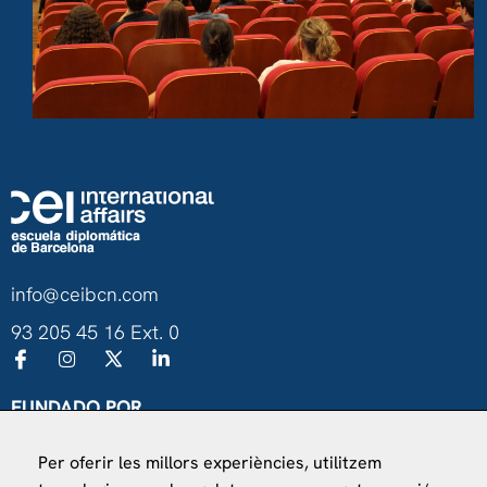
info@ceibcn.com
93 205 45 16 Ext. 0
FUNDADO POR
Universitat de Barcelona
Per oferir les millors experiències, utilitzem
Ministerio de Asuntos Exteriores, UE y Cooperación