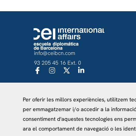
info@ceibcn.com
93 205 45 16 Ext. 0
Per oferir les millors experiències, utilitzem t
Política de priv
per emmagatzemar i/o accedir a la informació 
consentiment d'aquestes tecnologies ens per
ara el comportament de navegació o les ident