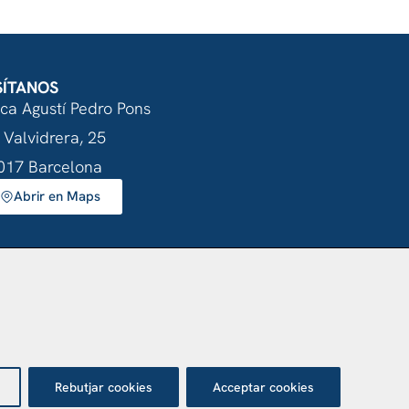
SÍTANOS
nca Agustí Pedro Pons
 Valvidrera, 25
017 Barcelona
Abrir en Maps
tecció de dades
Rebutjar cookies
Acceptar cookies