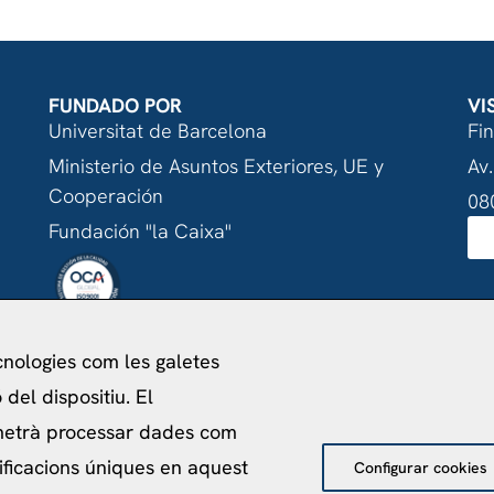
FUNDADO POR
VI
Universitat de Barcelona
Fi
Ministerio de Asuntos Exteriores, UE y
Av.
Cooperación
08
Fundación "la Caixa"
ecnologies com les galetes
acitat
Política de Cookies
Avís Legal
Política de pro
del dispositiu. El
©
2026
Centro de Estudios Internacionales
metrà processar dades com
ificacions úniques en aquest
Configurar cookies