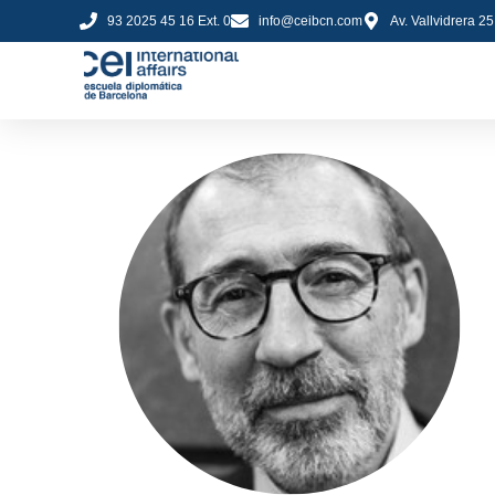
93 2025 45 16 Ext. 0
info@ceibcn.com
Av. Vallvidrera 2