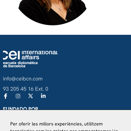
info@ceibcn.com
93 205 45 16 Ext. 0
FUNDADO POR
Universitat de Barcelona
Per oferir les millors experiències, utilitzem
Ministerio de Asuntos Exteriores, UE y Cooperación