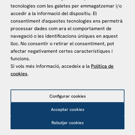
Ministerio de Asuntos Exteriores, UE y Cooperación
tecnologies com les galetes per emmagatzemar i/o
Fundación "la Caixa"
accedir a la informació del dispositiu. El
consentiment d'aquestes tecnologies ens permetrà
processar dades com ara el comportament de
navegació o les identificacions úniques en aquest
lloc. No consentir o retirar el consentiment, pot
afectar negativament certes característiques i
VISÍTANOS
funcions.
Finca Agustí Pedro Pons
Si vols més informació, accedeix a la
Política de
Av. Valvidrera, 25
cookies
.
08017 Barcelona
Abrir en Maps
Configurar cookies
Acceptar cookies
Política de privacitat
Política de Cookies
Avís Legal
Rebutjar cookies
Política de protecció de dades