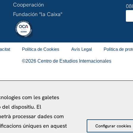
Cooperación
08
Fundación "la Caixa"
acitat
Política de Cookies
Avís Legal
Política de pro
©
2026
Centro de Estudios Internacionales
ecnologies com les galetes
del dispositiu. El
metrà processar dades com
ificacions úniques en aquest
Configurar cookies