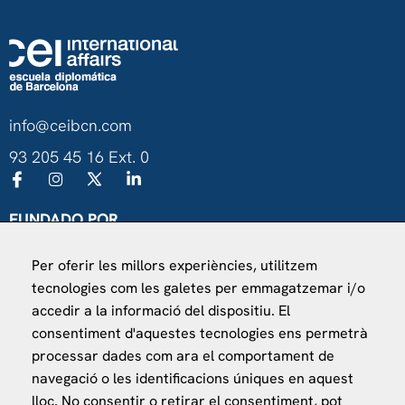
info@ceibcn.com
93 205 45 16 Ext. 0
FUNDADO POR
Universitat de Barcelona
Per oferir les millors experiències, utilitzem
Ministerio de Asuntos Exteriores, UE y Cooperación
tecnologies com les galetes per emmagatzemar i/o
Fundación "la Caixa"
accedir a la informació del dispositiu. El
consentiment d'aquestes tecnologies ens permetrà
processar dades com ara el comportament de
navegació o les identificacions úniques en aquest
lloc. No consentir o retirar el consentiment, pot