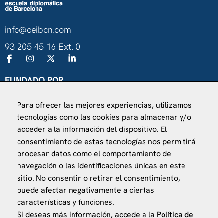
info@ceibcn.com
93 205 45 16 Ext. 0
FUNDADO POR
Universitat de Barcelona
Para ofrecer las mejores experiencias, utilizamos
Ministerio de Asuntos Exteriores, UE y Cooperación
tecnologías como las cookies para almacenar y/o
Fundación "la Caixa"
acceder a la información del dispositivo. El
consentimiento de estas tecnologías nos permitirá
procesar datos como el comportamiento de
navegación o las identificaciones únicas en este
sitio. No consentir o retirar el consentimiento,
puede afectar negativamente a ciertas
VISÍTANOS
características y funciones.
Finca Agustí Pedro Pons
Si deseas más información, accede a la
Política de