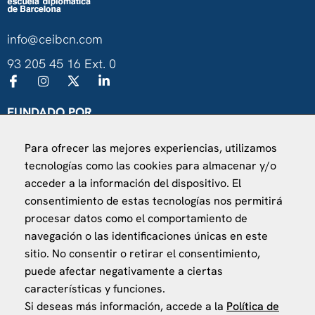
info@ceibcn.com
93 205 45 16 Ext. 0
FUNDADO POR
Universitat de Barcelona
Para ofrecer las mejores experiencias, utilizamos
Ministerio de Asuntos Exteriores, UE y Cooperación
tecnologías como las cookies para almacenar y/o
Fundación "la Caixa"
acceder a la información del dispositivo. El
consentimiento de estas tecnologías nos permitirá
procesar datos como el comportamiento de
navegación o las identificaciones únicas en este
sitio. No consentir o retirar el consentimiento,
puede afectar negativamente a ciertas
VISÍTANOS
características y funciones.
Finca Agustí Pedro Pons
Si deseas más información, accede a la
Política de