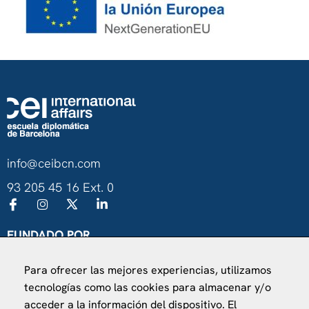
info@ceibcn.com
93 205 45 16 Ext. 0
FUNDADO POR
Universitat de Barcelona
Para ofrecer las mejores experiencias, utilizamos
Ministerio de Asuntos Exteriores, UE y Cooperación
tecnologías como las cookies para almacenar y/o
Fundación "la Caixa"
acceder a la información del dispositivo. El