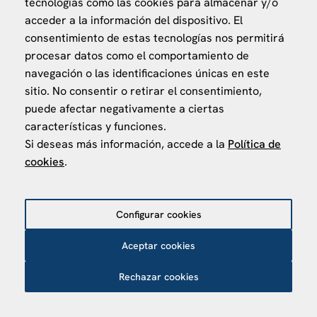
tecnologías como las cookies para almacenar y/o
acceder a la información del dispositivo. El
consentimiento de estas tecnologías nos permitirá
procesar datos como el comportamiento de
navegación o las identificaciones únicas en este
sitio. No consentir o retirar el consentimiento,
VISÍTANOS
puede afectar negativamente a ciertas
Finca Agustí Pedro Pons
características y funciones.
Av. Valvidrera, 25
Si deseas más información, accede a la
Política de
cookies
.
08017 Barcelona
Abrir en Maps
Configurar cookies
Política de privacidad
Política de Cookies
Aceptar cookies
Aviso Legal
Política de protección de datos
Rechazar cookies
©
2026
Centro de Estudios Internacionales