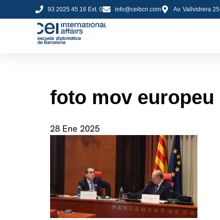
93 2025 45 16 Ext. 0
info@ceibcn.com
Av. Vallvidrera 2
foto mov europeu
28 Ene 2025