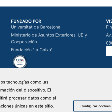
FUNDADO POR
VI
Universitat de Barcelona
Fi
Ministerio de Asuntos Exteriores, UE y
Av.
Cooperación
08
Fundación "la Caixa"
acidad
Política de Cookies
Aviso Legal
Política de pr
mos tecnologías como las
©
2026
Centro de Estudios Internacionales
mación del dispositivo. El
itirá procesar datos como el
iones únicas en este sitio.
Configurar cookies