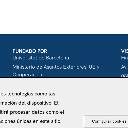
NUE
FUNDADO POR
VI
Universitat de Barcelona
Fi
Ministerio de Asuntos Exteriores, UE y
Av.
Cooperación
08
Fundación "la Caixa"
mos tecnologías como las
mación del dispositivo. El
itirá procesar datos como el
acidad
Política de Cookies
Aviso Legal
Política de pr
iones únicas en este sitio.
Configurar cookies