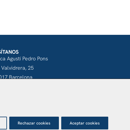
VO
SÍTANOS
nca Agustí Pedro Pons
 Valvidrera, 25
017 Barcelona
Abrir en Maps
otección de datos
Rechazar cookies
Aceptar cookies