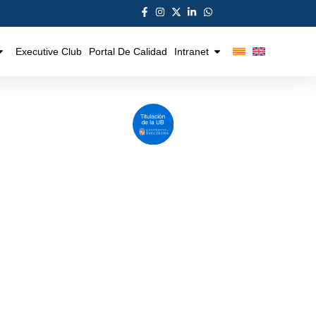
Executive Club
Portal De Calidad
Intranet
er de formación
nte en Logística y
cio internacional
Más información