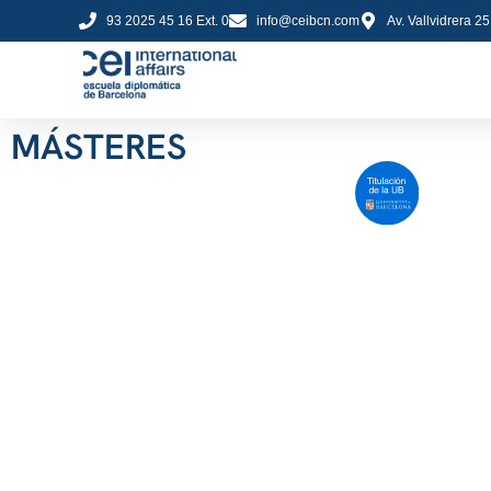
93 2025 45 16 Ext. 0
info@ceibcn.com
Av. Vallvidrera 2
MÁSTERES
Máster Universitario en
Diplomacia y
Organizaciones
Internacionales
Más información