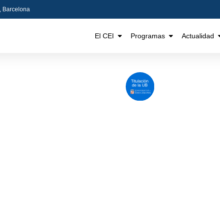
5, Barcelona
El CEI
Programas
Actualidad
Máster de formación
Mást
permanente en
permane
Sostenibilidad. Medio
Comer
Ambiente, Sociedad y
Economía
Más información