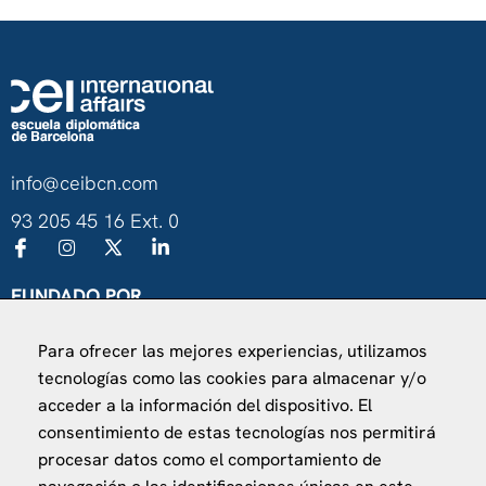
info@ceibcn.com
93 205 45 16 Ext. 0
FUNDADO POR
Universitat de Barcelona
Para ofrecer las mejores experiencias, utilizamos
Ministerio de Asuntos Exteriores, UE y Cooperación
tecnologías como las cookies para almacenar y/o
Fundación "la Caixa"
acceder a la información del dispositivo. El
consentimiento de estas tecnologías nos permitirá
procesar datos como el comportamiento de