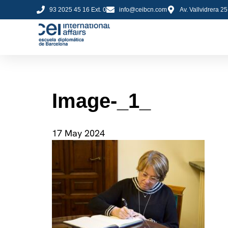
93 2025 45 16 Ext. 0
info@ceibcn.com
Av. Vallvidrera 2
Image-_1_
17 May 2024