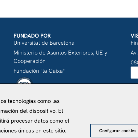
FUNDADO POR
VI
Universitat de Barcelona
Fi
Ministerio de Asuntos Exteriores, UE y
Av.
Cooperación
08
Fundación "la Caixa"
mos tecnologías como las
acidad
Política de Cookies
Aviso Legal
Política de pr
mación del dispositivo. El
©
2026
Centro de Estudios Internacionales
itirá procesar datos como el
iones únicas en este sitio.
Configurar cookies