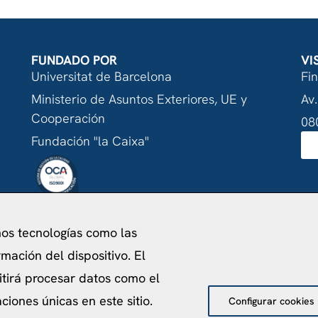
FUNDADO POR
VI
Universitat de Barcelona
Fi
Ministerio de Asuntos Exteriores, UE y
Av.
Cooperación
08
Fundación "la Caixa"
acidad
Política de Cookies
Aviso Legal
Política de pr
mos tecnologías como las
©
2026
Centro de Estudios Internacionales
mación del dispositivo. El
itirá procesar datos como el
iones únicas en este sitio.
Configurar cookies