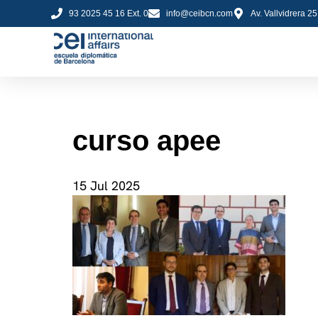
93 2025 45 16 Ext. 0
info@ceibcn.com
Av. Vallvidrera 2
curso apee
15 Jul 2025