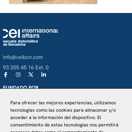
info@ceibcn.com
93 205 45 16 Ext. 0
FUNDADO POR
Universitat de Barcelona
Para ofrecer las mejores experiencias, utilizamos
Ministerio de Asuntos Exteriores, UE y Cooperación
tecnologías como las cookies para almacenar y/o
Fundación "la Caixa"
acceder a la información del dispositivo. El
consentimiento de estas tecnologías nos permitirá