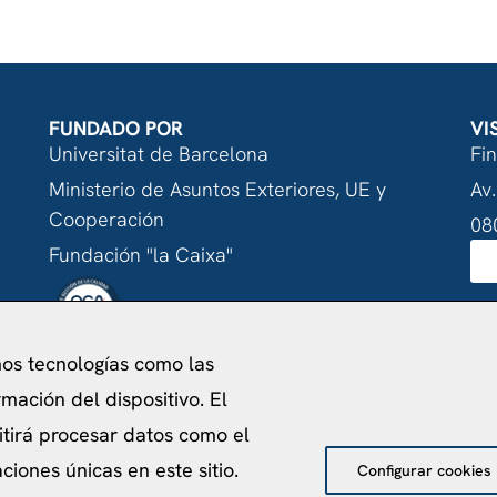
FUNDADO POR
VI
Universitat de Barcelona
Fi
Ministerio de Asuntos Exteriores, UE y
Av.
Cooperación
08
Fundación "la Caixa"
mos tecnologías como las
acidad
Política de Cookies
Aviso Legal
Política de pr
mación del dispositivo. El
©
2026
Centro de Estudios Internacionales
itirá procesar datos como el
iones únicas en este sitio.
Configurar cookies